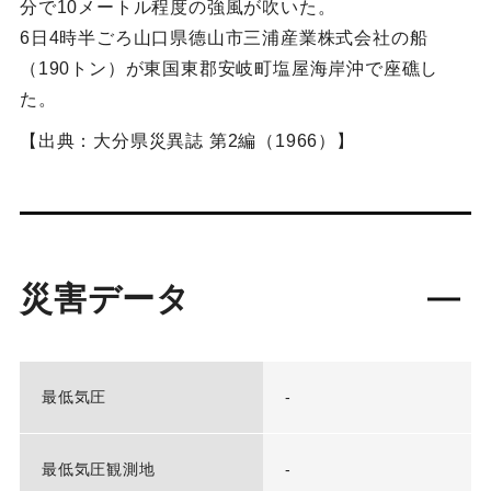
分で10メートル程度の強風が吹いた。
6日4時半ごろ山口県德山市三浦産業株式会社の船
（190トン）が東国東郡安岐町塩屋海岸沖で座礁し
た。
【出典：大分県災異誌 第2編（1966）】
災害データ
最低気圧
-
最低気圧観測地
-