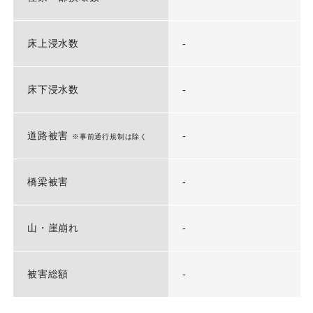
床上浸水数
-
床下浸水数
-
道路被害
-
※事前通行規制は除く
橋梁被害
-
山・崖崩れ
-
被害総額
-