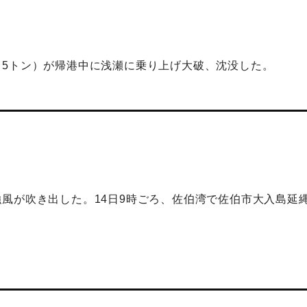
（5トン）が帰港中に浅瀬に乗り上げ大破、沈没した。
風が吹き出した。14日9時ごろ、佐伯湾で佐伯市大入島延
。