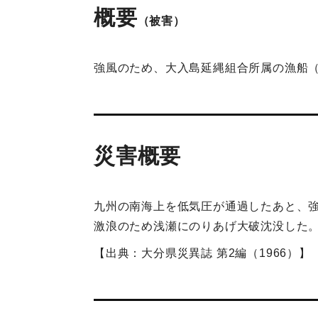
概要
（被害）
強風のため、大入島延縄組合所属の漁船
災害概要
九州の南海上を低気圧が通過したあと、強
激浪のため浅瀬にのりあげ大破沈没した
【出典：大分県災異誌 第2編（1966）】