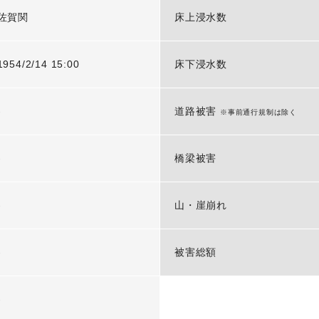
佐賀関
床上浸水数
1954/2/14 15:00
床下浸水数
-
道路被害
※事前通行規制は除く
-
橋梁被害
-
山・崖崩れ
-
被害総額
-