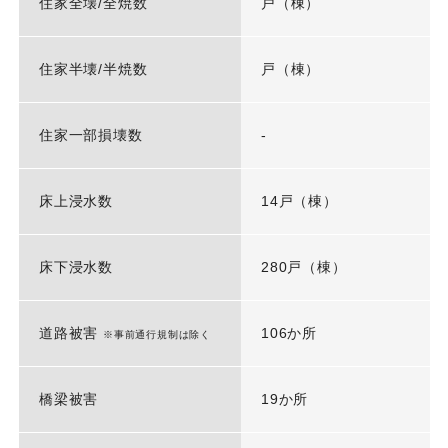
住家全壊/全焼数
戸（棟）
住家半壊/半焼数
戸（棟）
住家一部損壊数
-
床上浸水数
14戸（棟）
床下浸水数
280戸（棟）
道路被害
106か所
※事前通行規制は除く
橋梁被害
19か所