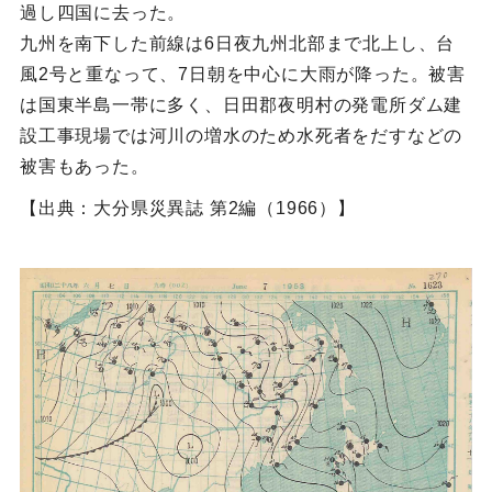
過し四国に去った。
九州を南下した前線は6日夜九州北部まで北上し、台
風2号と重なって、7日朝を中心に大雨が降った。被害
は国東半島一帯に多く、日田郡夜明村の発電所ダム建
設工事現場では河川の増水のため水死者をだすなどの
被害もあった。
【出典：大分県災異誌 第2編（1966）】