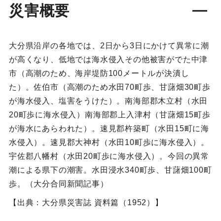
災害概要
大分県沿岸の各地では、2日から3日にかけて異常に潮
が高くなり、低地では海水侵入その他被害がでた中津
市（高潮のため、海岸堤防100メートルが決潰し
た）。佐伯市（高潮のため水田70町歩、甘藷畑30町歩
が海水侵入、塩害をうけた）。南海部郡木立村（水田
20町歩に海水侵入）南海部郡上入津村（甘藷畑15町歩
が海水にあらわれた）。速見郡杵築町（水田15町に海
水侵入）。速見郡大神村（水田10町歩に海水侵入）。
宇佐郡八幡村（水田20町歩に海水侵入）。今回の異常
潮による県下の潮害。水田浸水340町歩、甘藷畑100町
歩。（大分合同新聞記事）
【出典：大分県災害誌 資料篇（1952）】