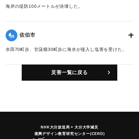
海岸の堤防100メートルが決壊した。
｜固有コード:
00501001
佐伯市
水田70町歩、甘藷畑30町歩に海水が侵入し塩害を受けた。
｜固有コード:
00501002
災害一覧に戻る
NHK大分放送局 × 大分大学減災
復興デザイン教育研究センター(CERD)