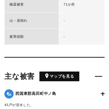
橋梁被害
71か所
山・崖崩れ
-
被害総額
-
主な被害
マップを見る
西国東郡高田町中ノ島
45戸が浸水した。