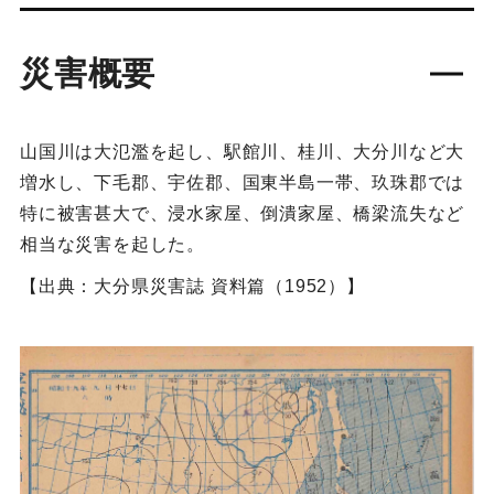
災害概要
山国川は大氾濫を起し、駅館川、桂川、大分川など大
増水し、下毛郡、宇佐郡、国東半島一帯、玖珠郡では
特に被害甚大で、浸水家屋、倒潰家屋、橋梁流失など
相当な災害を起した。
【出典：大分県災害誌 資料篇（1952）】