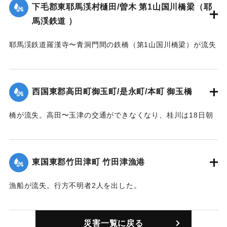
下毛郡東耶馬渓村樋田/曽木 第1山国川橋梁（耶
｜固有コード:
00482001
馬渓鉄道 ）
耶馬渓鉄道羅漢寺〜青洞門間の鉄橋（第1山国川橋梁）が流失
した。
【出典：大分合同新聞1944年9月18日朝刊2面】
西国東郡高田町御玉町/是永町/本町 御玉橋
｜固有コード:
00482002
橋が流失。高田〜玉津の交通ができなくなり、桂川は18日朝
から渡船を行った。
【出典：大分合同新聞1944年9月19日朝刊2面】
東国東郡竹田津町 竹田津漁港
｜固有コード:
00482003
漁船が流失。行方不明者2人を出した。
【出典：大分合同新聞1944年9月19日朝刊2面】
災害一覧に戻る
｜固有コード:
00482004