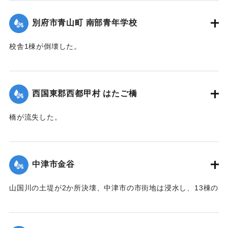
｜固有コード:
00482006
別府市青山町 南部青年学校
校舎1棟が倒壊した。
【出典：大分合同新聞1944年9月19日朝刊2面】
｜固有コード:
00482007
西国東郡西都甲村 はたご橋
橋が流失した。
【出典：大分合同新聞1944年9月18日朝刊2面】
｜固有コード:
00482008
中津市金谷
山国川の土堤が2か所決壊、中津市の市街地は浸水し、13棟の
建物が流失、死者8人、行方不明1人を出した。
【出典：大分合同新聞1944年9月18日朝刊2面】