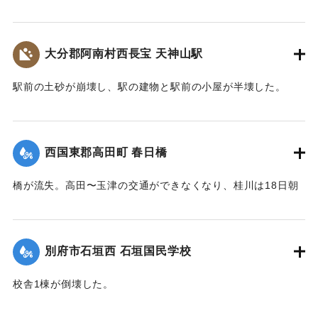
【出典：大分合同新聞1944年9月18日朝刊2面】
｜固有コード:
00482009
大分郡阿南村西長宝 天神山駅
駅前の土砂が崩壊し、駅の建物と駅前の小屋が半壊した。
【出典：大分合同新聞1944年9月18日朝刊2面】
｜固有コード:
00482011
西国東郡高田町 春日橋
橋が流失。高田〜玉津の交通ができなくなり、桂川は18日朝
から渡船を行った。
【出典：大分合同新聞1944年9月19日朝刊2面】
別府市石垣西 石垣国民学校
｜固有コード:
00482005
校舎1棟が倒壊した。
【出典：大分合同新聞1944年9月19日朝刊2面】