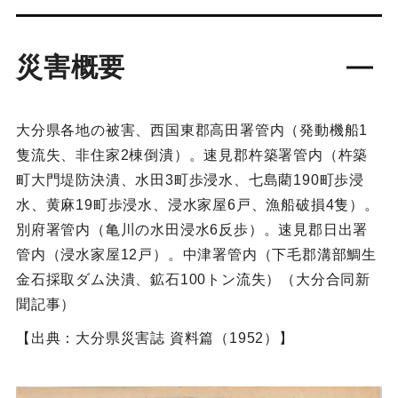
災害概要
大分県各地の被害、西国東郡高田署管内（発動機船1
隻流失、非住家2棟倒潰）。速見郡杵築署管内（杵築
町大門堤防決潰、水田3町歩浸水、七島藺190町歩浸
水、黄麻19町歩浸水、浸水家屋6戸、漁船破損4隻）。
別府署管内（亀川の水田浸水6反歩）。速見郡日出署
管内（浸水家屋12戸）。中津署管内（下毛郡溝部鯛生
金石採取ダム決潰、鉱石100トン流失）（大分合同新
聞記事）
【出典：大分県災害誌 資料篇（1952）】