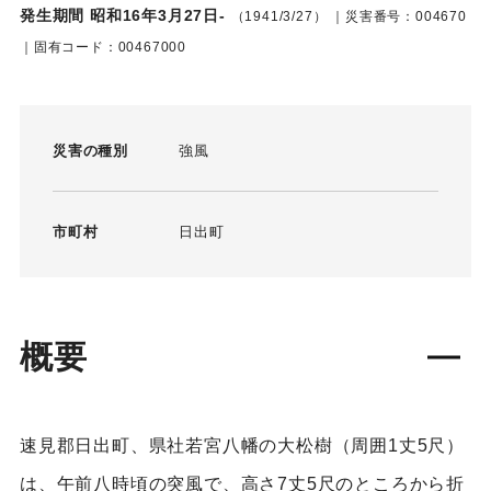
発生期間 昭和16年3月27日-
（1941/3/27）
｜災害番号：004670
｜固有コード：00467000
災害の種別
強風
市町村
日出町
概要
速見郡日出町、県社若宮八幡の大松樹（周囲1丈5尺）
は、午前八時頃の突風で、高さ7丈5尺のところから折