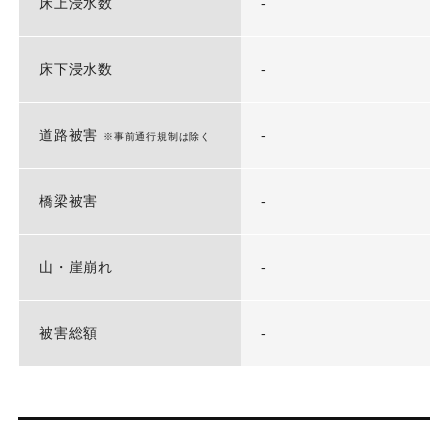
床上浸水数
-
床下浸水数
-
道路被害
-
※事前通行規制は除く
橋梁被害
-
山・崖崩れ
-
被害総額
-