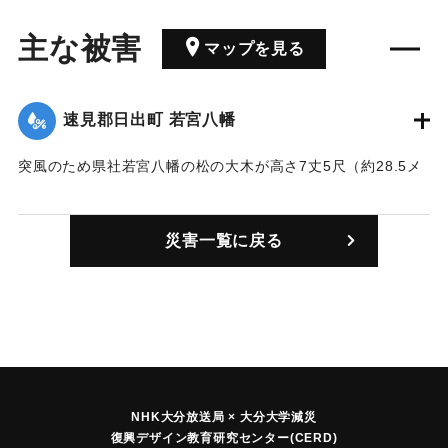
主な被害
マップを見る
速見郡日出町 若宮八幡
突風のため県社若宮八幡の松の大木が高さ7丈5尺（約28.5メ
ートル）のところから折れ、蓮華院堂倒壊、千手観音ほか3体
を大破した。
災害一覧に戻る
｜固有コード:
00467001
NHK大分放送局 × 大分大学減災
復興デザイン教育研究センター(CERD)