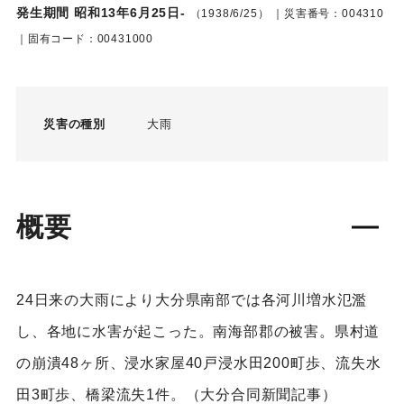
発生期間 昭和13年6月25日-
（1938/6/25）
｜災害番号：004310
｜固有コード：00431000
災害の種別
大雨
概要
24日来の大雨により大分県南部では各河川増水氾濫
し、各地に水害が起こった。南海部郡の被害。県村道
の崩潰48ヶ所、浸水家屋40戸浸水田200町歩、流失水
田3町歩、橋梁流失1件。（大分合同新聞記事）