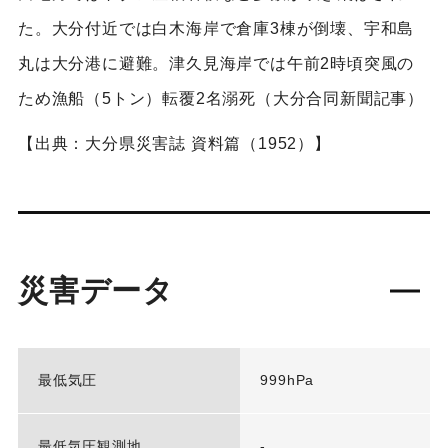
た。大分付近では白木海岸で倉庫3棟が倒壊、宇和島
丸は大分港に避難。津久見海岸では午前2時頃突風の
ため漁船（5トン）転覆2名溺死（大分合同新聞記事）
【出典：大分県災害誌 資料篇（1952）】
災害データ
最低気圧
999hPa
最低気圧観測地
-