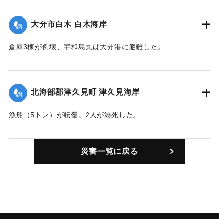
大分市白木 白木海岸
倉庫3棟が倒壊、宇和島丸は大分港に避難した。
｜固有コード:
00426002
北海部郡津久見町 津久見海岸
漁船（5トン）が転覆。2人が溺死した。
｜固有コード:
00426001
災害一覧に戻る