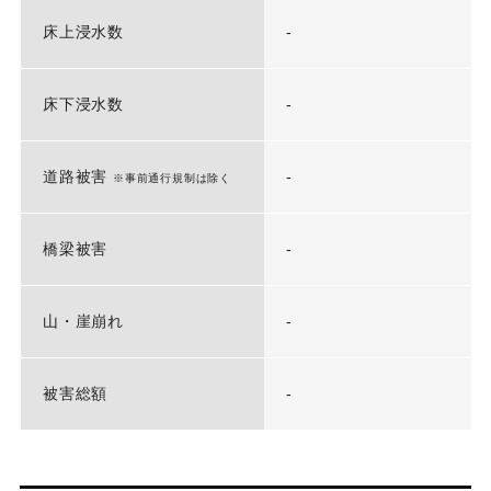
床上浸水数
-
床下浸水数
-
道路被害
-
※事前通行規制は除く
橋梁被害
-
山・崖崩れ
-
被害総額
-