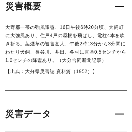
災害概要
大野郡一帯の強風降雹、16日午後6時20分頃、犬飼町
に大強風あり、住戸4戸の屋根を飛ばし、電柱4本を吹
き折る。葉煙草の被害甚大、午後2時13分から3分間に
わたり犬飼、長谷川、井田、各村に直圣0.5センチから
1.0センチの降雹あり。（大分合同新聞記事）
【出典：大分県災害誌 資料篇（1952）】
災害データ