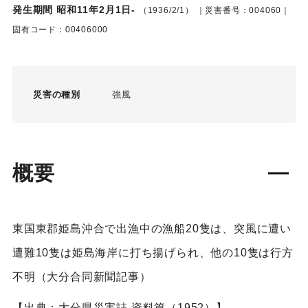
発生期間 昭和11年2月1日-
（1936/2/1）
｜災害番号：004060｜
固有コード：00406000
災害の種別
強風
概要
東国東郡姫島沖合で出漁中の漁船20隻は、突風に遭い
遭難10隻は姫島海岸に打ち揚げられ、他の10隻は行方
不明（大分合同新聞記事）
【出典：大分県災害誌 資料篇（1952）】