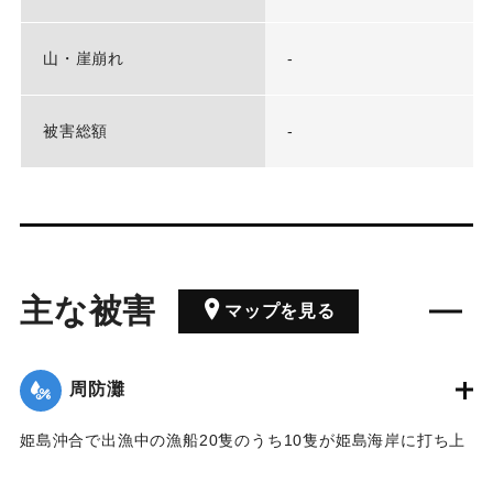
山・崖崩れ
-
被害総額
-
主な被害
マップを見る
周防灘
姫島沖合で出漁中の漁船20隻のうち10隻が姫島海岸に打ち上
げられ、ほかの10隻は行方不明となった。