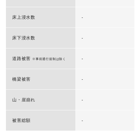
床上浸水数
-
床下浸水数
-
道路被害
-
※事前通行規制は除く
橋梁被害
-
山・崖崩れ
-
被害総額
-