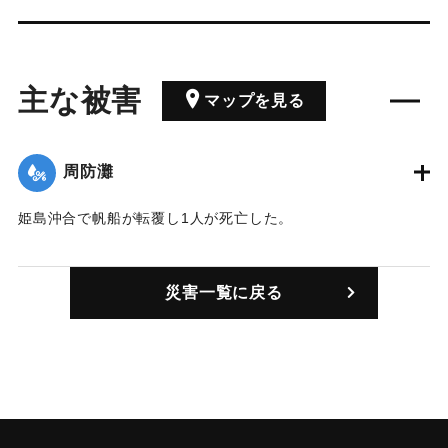
主な被害
マップを見る
周防灘
姫島沖合で帆船が転覆し1人が死亡した。
｜固有コード:
00405002
災害一覧に戻る