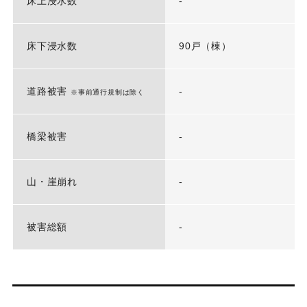
床上浸水数
-
床下浸水数
90戸（棟）
道路被害
-
※事前通行規制は除く
橋梁被害
-
山・崖崩れ
-
被害総額
-