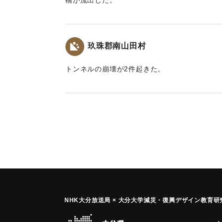
橋が流出した。
｜固有コード:
00360001
玖珠郡南山田村
トンネルの崩壊が2件起きた。
｜固有コード:
00360003
NHK大分放送局 × 大分大学減災
・
復興デザイン教育研究