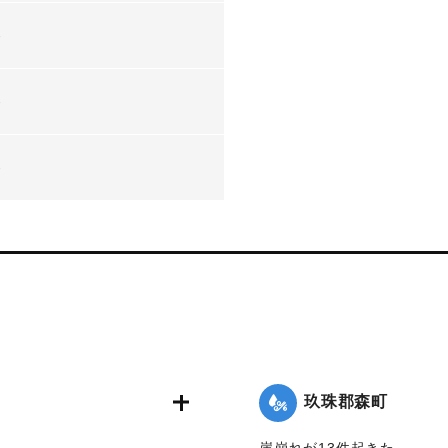
-
-
-
玖珠郡森町