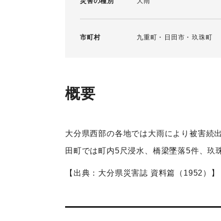
災害の種別
大雨
市町村
九重町
日田市
玖珠町
概要
大分県西部の各地では大雨により被害続
田町では町内5尺浸水、橋梁墜落5件、玖
【出典：大分県災害誌 資料篇（1952）】