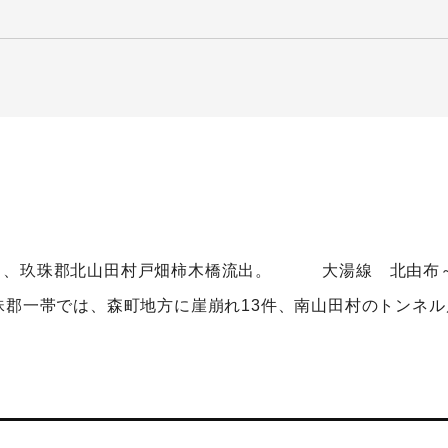
出、玖珠郡北山田村戸畑柿木橋流出。 大湯線 北由布～
珠郡一帯では、森町地方に崖崩れ13件、南山田村のトンネル