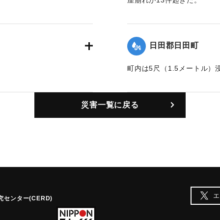
崖崩れが13件起きた。
｜固有コード:
00360002
日田郡日田町
町内は5尺（1.5メートル
｜固有コード:
00360004
災害一覧に戻る
エ
センター(CERD)