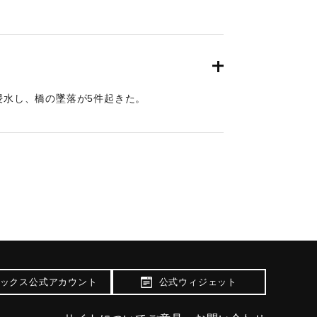
）浸水し、橋の墜落が5件起きた。
ックス公式アカウント
公式ウィジェット