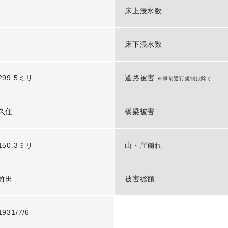
-
床上浸水数
-
床下浸水数
299.5ミリ
道路被害
※事前通行規制は除く
久住
橋梁被害
150.3ミリ
山・崖崩れ
竹田
被害総額
1931/7/6