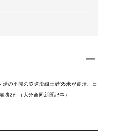
湯の平間の鉄道沿線土砂35米が崩潰、日
崩壊2件（大分合同新聞記事）