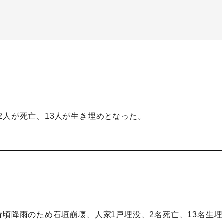
2人が死亡、13人が生き埋めとなった。
時頃降雨のため石垣崩壊、人家1戸埋没、2名死亡、13名生