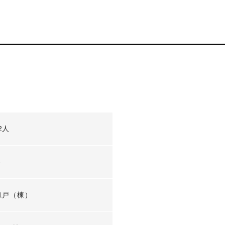
2人
-
1戸（棟）