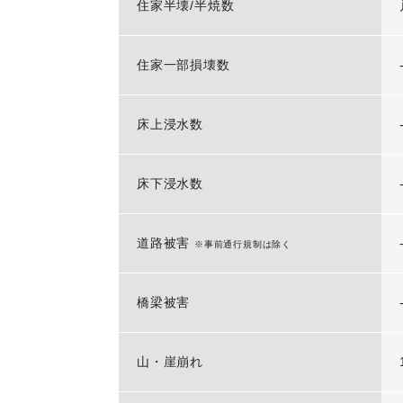
住家半壊/半焼数
住家一部損壊数
床上浸水数
床下浸水数
道路被害
※事前通行規制は除く
橋梁被害
山・崖崩れ