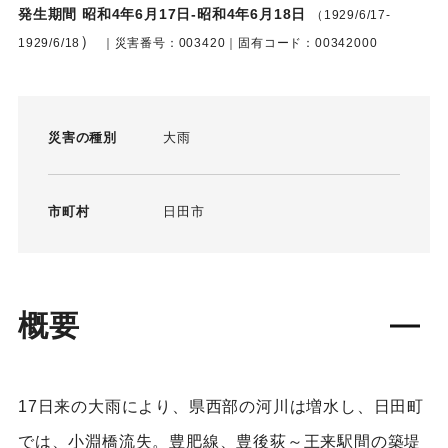
発生期間 昭和4年6月17日-昭和4年6月18日
（1929/6/17-
）
1929/6/18
｜災害番号：003420｜固有コード：00342000
災害の種別
大雨
市町村
日田市
概要
17日来の大雨により、県西部の河川は増水し、日田町
では、小淵橋流失。豊肥線、豊後荻～王来駅間の築堤