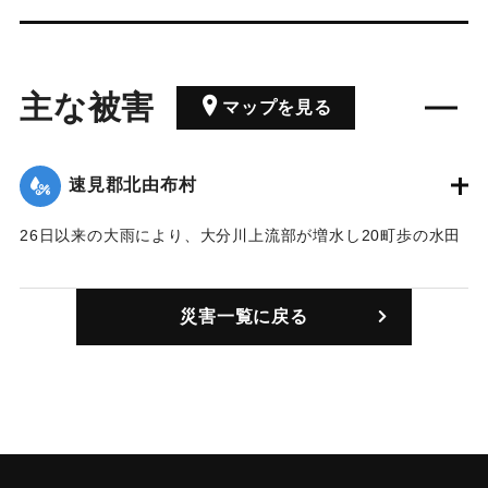
主な被害
マップを見る
速見郡北由布村
26日以来の大雨により、大分川上流部が増水し20町歩の水田
が浸水。
【出典：大分新聞 1928年6月28日朝刊4面】
災害一覧に戻る
｜固有コード:
00332001