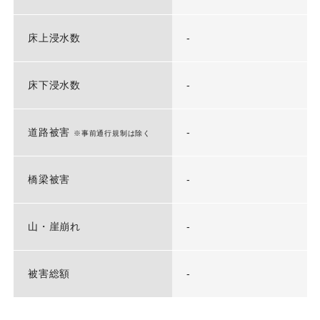
床上浸水数
-
床下浸水数
-
道路被害
-
※事前通行規制は除く
橋梁被害
-
山・崖崩れ
-
被害総額
-