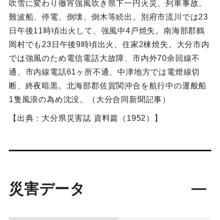
吹雪に変わり徹宵強風吹き県下一円火災、列車事故、
難波船、停電、倒壊、倒木等続出。別府市流川では23
日午後11時頃出火して、強風中4戸焼失。南海部郡鶴
岡村でも23日午後9時頃出火、住家2棟焼失。大分市内
では強風のため電信電話大故障、市内外70余回線不
通、市内線電話61ヶ所不通、中津地方では電燈線切
断、終夜暗黒。北海部郡佐賀関沖合を航行中の運般船
1隻風浪の為め沈没。（大分合同新聞記事）
【出典：大分県災害誌 資料篇（1952）】
災害データ