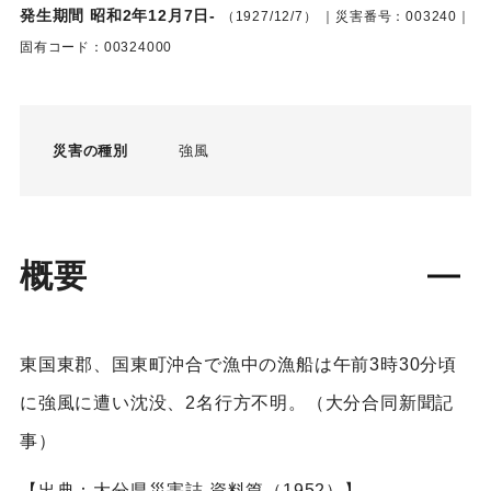
発生期間 昭和2年12月7日-
（1927/12/7）
｜災害番号：003240｜
固有コード：00324000
災害の種別
強風
概要
東国東郡、国東町沖合で漁中の漁船は午前3時30分頃
に強風に遭い沈没、2名行方不明。（大分合同新聞記
事）
【出典：大分県災害誌 資料篇（1952）】