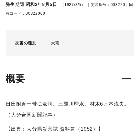
発生期間 昭和2年8月5日-
（1927/8/5）
｜災害番号：003220｜固
有コード：00322000
災害の種別
大雨
概要
日田附近一帯に豪雨。三隈川増水、材木6万本流失。
（大分合同新聞記事）
【出典：大分県災害誌 資料篇（1952）】