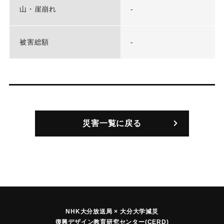
山・崖崩れ
-
被害総額
-
災害一覧に戻る
NHK大分放送局 × 大分大学減災
復興デザイン教育研究センター(CERD)