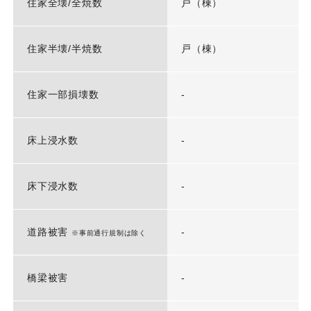
住家全壊/全焼数
戸（棟）
住家半壊/半焼数
戸（棟）
住家一部損壊数
-
床上浸水数
-
床下浸水数
-
道路被害
-
※事前通行規制は除く
橋梁被害
-