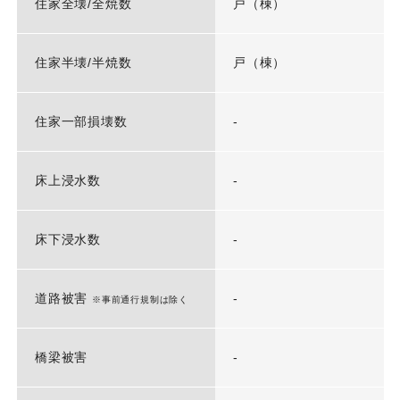
住家全壊/全焼数
戸（棟）
住家半壊/半焼数
戸（棟）
住家一部損壊数
-
床上浸水数
-
床下浸水数
-
道路被害
-
※事前通行規制は除く
橋梁被害
-