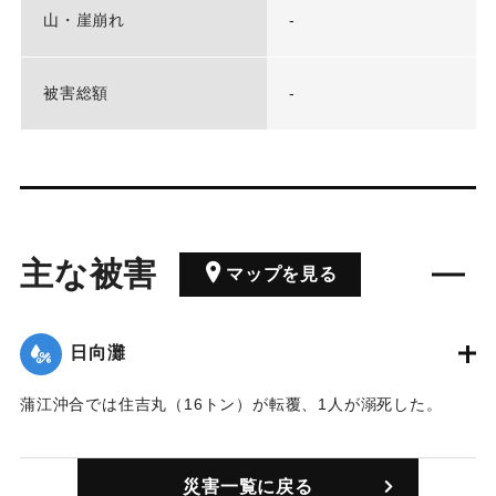
山・崖崩れ
-
被害総額
-
主な被害
マップを見る
日向灘
蒲江沖合では住吉丸（16トン）が転覆、1人が溺死した。
｜固有コード:
00315001
災害一覧に戻る