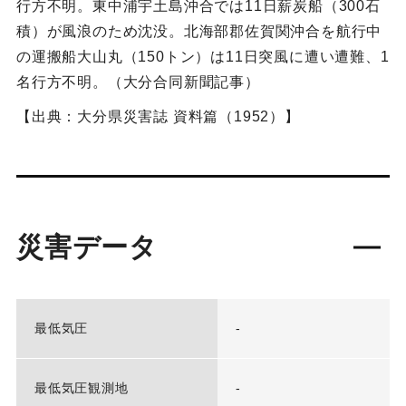
行方不明。東中浦宇土島沖合では11日薪炭船（300石
積）が風浪のため沈没。北海部郡佐賀関沖合を航行中
の運搬船大山丸（150トン）は11日突風に遭い遭難、1
名行方不明。（大分合同新聞記事）
【出典：大分県災害誌 資料篇（1952）】
災害データ
最低気圧
-
最低気圧観測地
-