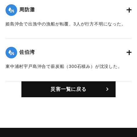
周防灘
姫島沖合で出漁中の漁船が転覆、3人が行方不明になった。
｜固有コード:
00313001
佐伯湾
東中浦村宇戸島沖合で薪炭船（300石積み）が沈没した。
｜固有コード:
00313002
災害一覧に戻る