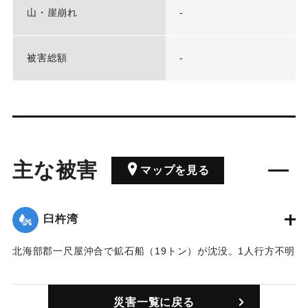
山・崖崩れ
-
被害総額
-
主な被害
マップを見る
臼杵湾
北海部郡一尺屋沖合で鉱石船（19トン）が沈没。1人行方不明
になった。
｜固有コード:
00312001
災害一覧に戻る