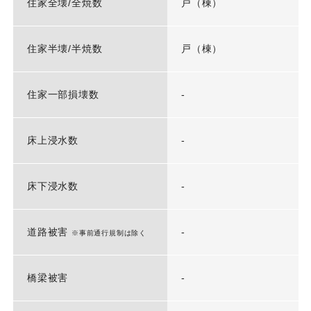
住家全壊/全焼数
戸（棟）
住家半壊/半焼数
戸（棟）
住家一部損壊数
-
床上浸水数
-
床下浸水数
-
道路被害
-
※事前通行規制は除く
橋梁被害
-