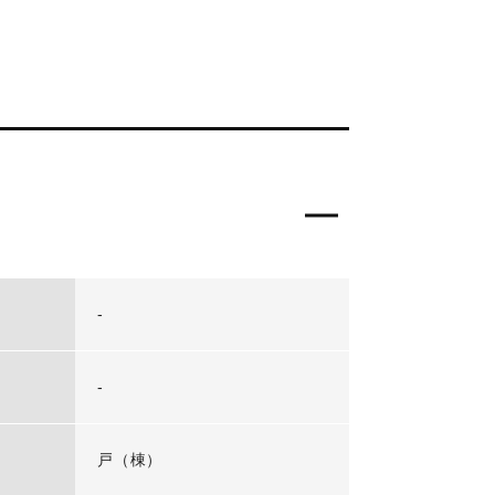
-
-
戸（棟）