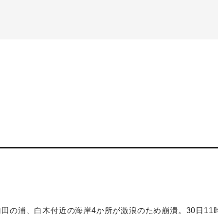
田の浦、白木付近の海岸4か所が激浪のため崩潰。30日11