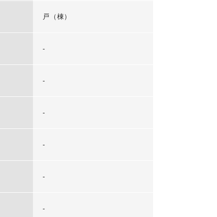
戸（棟）
-
-
-
-
-
-