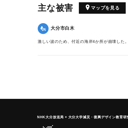
主な被害
マップを見る
大分市白木
激しい波のため、付近の海岸4か所が崩壊した
｜固有コード:
00302003
NHK大分放送局 × 大分大学減災
・
復興デザイン教育研究