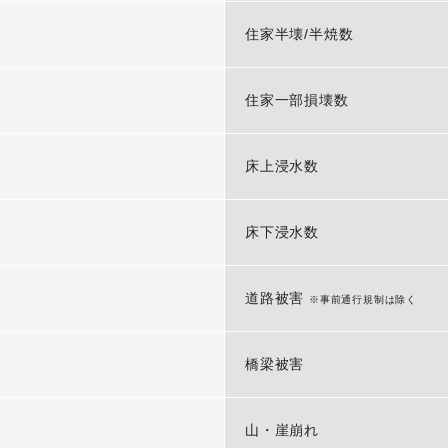
-
住家半壊/半焼数
-
住家一部損壊数
-
床上浸水数
-
床下浸水数
-
道路被害
※事前通行規制は除く
-
橋梁被害
-
山・崖崩れ