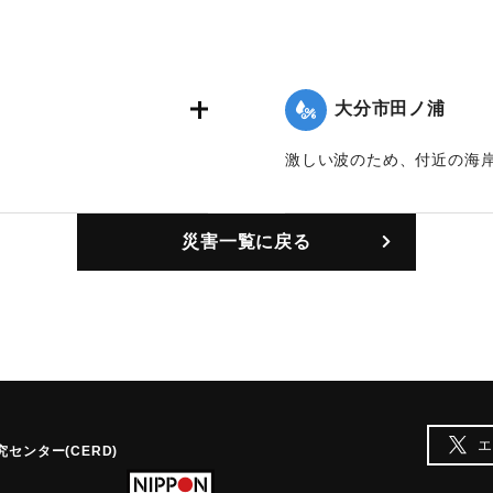
大分市田ノ浦
。
激しい波のため、付近の海岸
｜固有コード:
00302001
災害一覧に戻る
エ
センター(CERD)