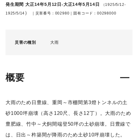
発生期間 大正14年5月12日-大正14年5月14日
（1925/5/12-
）
1925/5/14
｜災害番号：002980｜固有コード：00298000
災害の種別
大雨
概要
大雨のため日豊線、重岡～市棚間第3燈トンネルの土
砂1000坪崩壊（高さ120尺、長さ12丁）。大雨のため
豊肥線、竹中～犬飼間端登50坪の土砂崩壊。日豊線で
は、日出～杵築間が降雨のため土砂10坪崩壊した。