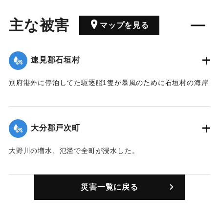
主な被害
マップを見る
速見郡石垣村
別府港外に停泊してた駆逐艦1隻が暴風のために石垣村の海岸
で座礁した。
｜固有コード:
00283002
大分郡戸次町
大野川の増水、氾濫で全町が浸水した。
｜固有コード:
00283003
災害一覧に戻る