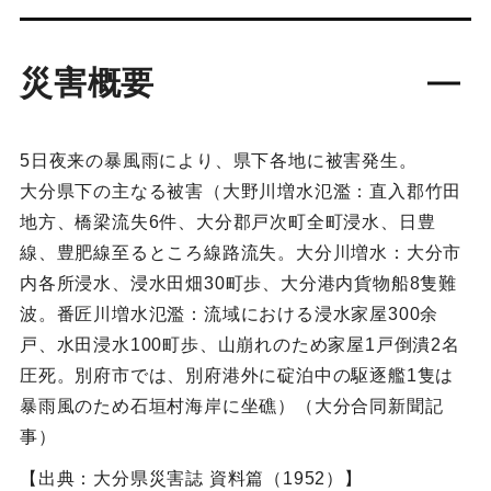
災害概要
5日夜来の暴風雨により、県下各地に被害発生。
大分県下の主なる被害（大野川増水氾濫：直入郡竹田
地方、橋梁流失6件、大分郡戸次町全町浸水、日豊
線、豊肥線至るところ線路流失。大分川増水：大分市
内各所浸水、浸水田畑30町歩、大分港内貨物船8隻難
波。番匠川増水氾濫：流域における浸水家屋300余
戸、水田浸水100町歩、山崩れのため家屋1戸倒潰2名
圧死。別府市では、別府港外に碇泊中の駆逐艦1隻は
暴雨風のため石垣村海岸に坐礁）（大分合同新聞記
事）
【出典：大分県災害誌 資料篇（1952）】