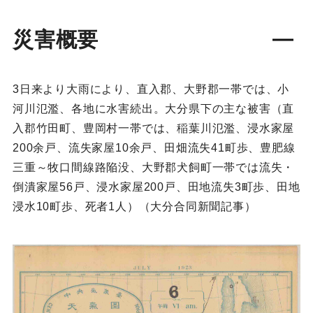
災害概要
3日来より大雨により、直入郡、大野郡一帯では、小
河川氾濫、各地に水害続出。大分県下の主な被害（直
入郡竹田町、豊岡村一帯では、稲葉川氾濫、浸水家屋
200余戸、流失家屋10余戸、田畑流失41町歩、豊肥線
三重～牧口間線路陥没、大野郡犬飼町一帯では流失・
倒潰家屋56戸、浸水家屋200戸、田地流失3町歩、田地
浸水10町歩、死者1人）（大分合同新聞記事）