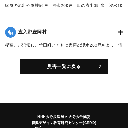
家屋の流出や倒壊56戸、浸水200戸、田の流出3町歩、浸水10
町歩、死者1人を出した。
｜固有コード:
00276001
直入郡豊岡村
稲葉川が氾濫し、竹田町とともに家屋の浸水200戸あまり、流
出10あまり、田畑の流出は41町歩あった。
｜固有コード:
00276003
災害一覧に戻る
NHK大分放送局 × 大分大学減災
復興デザイン教育研究センター(CERD)