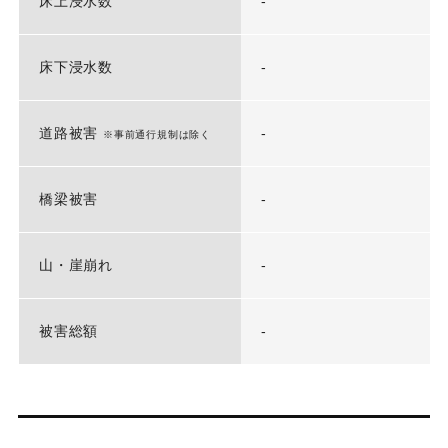
床上浸水数
-
床下浸水数
-
道路被害
-
※事前通行規制は除く
橋梁被害
-
山・崖崩れ
-
被害総額
-