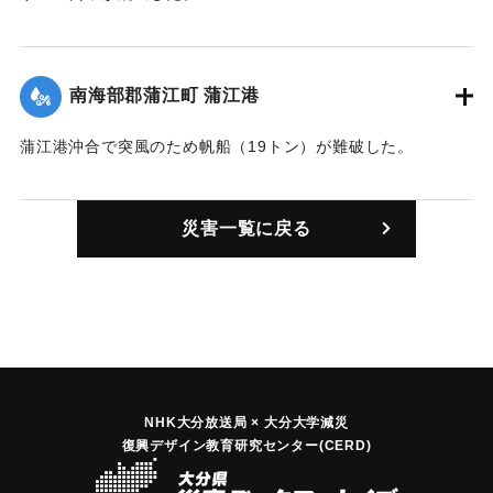
｜固有コード:
00272004
南海部郡蒲江町 蒲江港
蒲江港沖合で突風のため帆船（19トン）が難破した。
｜固有コード:
00272005
災害一覧に戻る
NHK大分放送局 × 大分大学減災
復興デザイン教育研究センター(CERD)