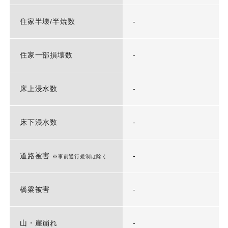
住家半壊/半焼数
-
住家一部損壊数
-
床上浸水数
-
床下浸水数
-
道路被害
-
※事前通行規制は除く
橋梁被害
-
山・崖崩れ
-