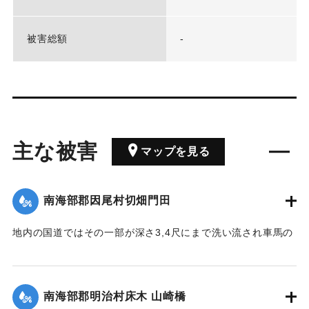
被害総額
-
主な被害
マップを見る
南海部郡因尾村切畑門田
地内の国道ではその一部が深さ3,4尺にまで洗い流され車馬の
交通はできないという。
【出典：豊州新報 大正11年7月10日朝刊3面】
南海部郡明治村床木 山崎橋
｜固有コード:
00268507