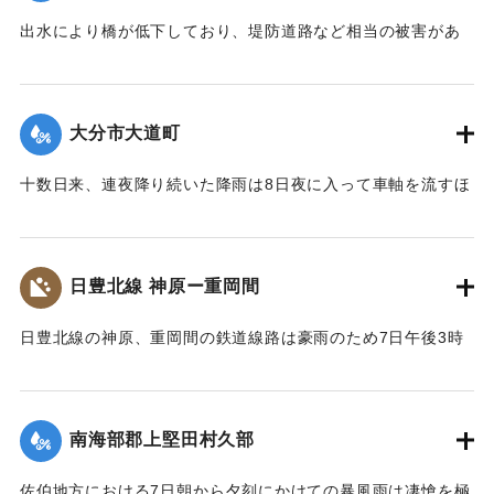
出水により橋が低下しており、堤防道路など相当の被害があ
る見込み
【出典：豊州新報 大正11年7月10日朝刊3面】
大分市大道町
｜固有コード:
00268508
十数日来、連夜降り続いた降雨は8日夜に入って車軸を流すほ
どの豪雨となり、どんな水害が発生するかという不安の空気
が漂ったが、大分市では、明け方頃より小雨となったので水
の勢いは徐々に減退し、午前10時頃には不安は一掃された。
日豊北線 神原ー重岡間
大分署では当務巡査が徹宵して万が一を警戒したが、無事で
あることがわかり、午前8時ごろ警戒員は引き上げた4時頃に
日豊北線の神原、重岡間の鉄道線路は豪雨のため7日午後3時
なって毘沙門川の増水約5尺におよび、大道裏に氾濫して、付
ごろ、○か所の線路切り取り高さ50尺以上が300坪を最大とし
近一帯の稲田は一面泥海のようになり刻々と水の勢いが加わ
ていずれも崩壊し、線路を土砂が埋没し汽車不通となり、各
り、大道町に溢れ、同町一帯の街路は大川のような様子とな
方面より約500人の工夫や人足等が集合して、7日より昼夜兼
り深いところは膝が沈むくらいとなり浸水家屋も十数軒あっ
南海部郡上堅田村久部
行で復旧工事に努め、8日の午後5時頃までに汽車の通行がで
た。
きる見込みになったところ、その後引続き土砂降りのため、
佐伯地方における7日朝から夕刻にかけての暴風雨は凄愴を極