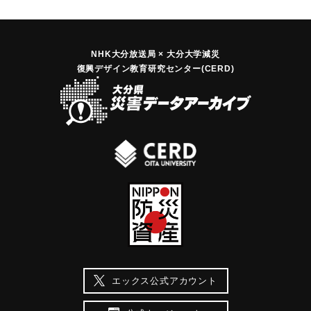
日の降雨に山林内ところどころに亀裂を生じ、雨が降ってさ
らに地すべりが止まらず、山林の下の耕地一帯は数丁歩は突
き崩される様子である。なお山林は堅牢な岩石とその上に置
かれた粘土によって組成されていればドロドロとなる地層は
NHK大分放送局 × 大分大学減災
復興デザイン教育研究センター(CERD)
とめどなく崩壊する心配があるとのこと。
【出典：豊州新報 大正11年7月10日朝刊3面】
｜固有コード:
00268501
エックス公式アカウント