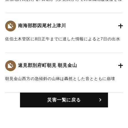
【出典：豊州新報 大正11年7月10日朝刊3面】
土砂を取り除くとすぐその上から崩壊して来る有様で、工事
めたが、翌8日午前10時までの降雨量は反あたり167ミリ
も思うように進捗できず、青木運輸事務所長および山本保線
（916石8斗4升3合）で近年にない大雨である。対岸の久部で
｜固有コード:
00268502
事務所長も現場に出張し、すべての指揮を行い、現場で汽車
は番匠川の氾濫により浸水20数戸に及んでいる。
の乗り換えを行うための事務応援を大分駅から9日1番下り列
南海部郡因尾村上津川
【出典：豊州新報 大正11年7月10日朝刊3面】
車で崩壊の現場に駅員数名を出張させ、さらに同朝、大分保
線区より人員50名を送り、線路埋没の土砂取り除き工事に従
佐伯土木管区に8日正午までに達した情報によると7日の出水
｜固有コード:
00268505
事させるなど非常の混雑をおこなった結果、9日午前11時16
で道路に面した山の一部長さ25間が崩壊し道路は土石で60坪
分重岡発上り列車より全通することになった。
近く埋まっている。
【出典：豊州新報 大正11年7月10日朝刊3面】
【出典：豊州新報 大正11年7月10日朝刊3面】
速見郡別府町朝見 朝見金山
｜固有コード:
00268503
｜固有コード:
00268506
朝見金山西方の急傾斜の山林は轟然とした音とともに崩壊
し、約4丁あまりの峡谷を濁流に岩石を交え押し流し、耕地約
3反歩あまりを突き埋め、なお雲泉寺温泉から字向原の花岡別
災害一覧に戻る
荘に温泉を誘引している鉄管も破壊し濁流はとうとうと朝見
川に注ぎ惨憺たる情景となった。耕作主は現状に応急の方法
を講じつつあり、すでに山林内の崩壊箇所の実地調査を行っ
たが、崩壊箇所は昨年崩壊したところに接続する場所で、連