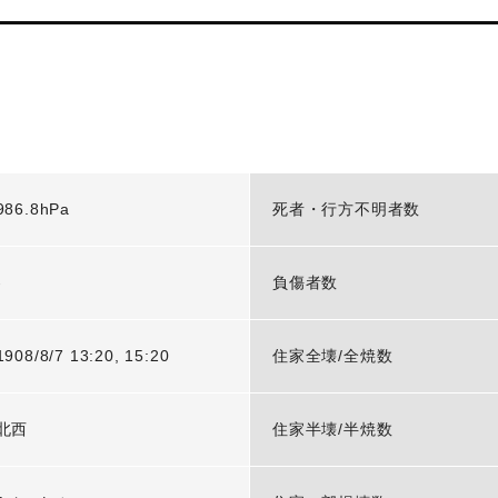
986.8hPa
死者・行方不明者数
-
負傷者数
1908/8/7 13:20, 15:20
住家全壊/全焼数
北西
住家半壊/半焼数