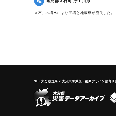
速見郡立石町 浄土川原
立石川の増水により宝塔と地蔵尊が流失した。
｜固有コード:
00253001
NHK大分放送局 × 大分大学減災
・
復興デザイン教育研究