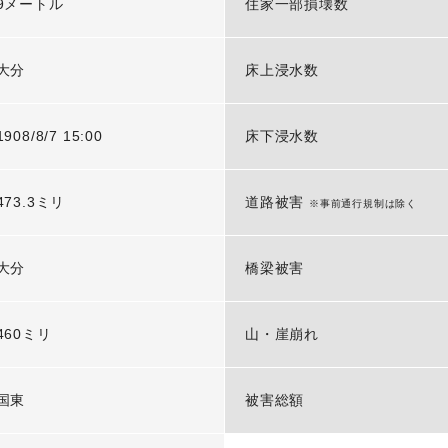
9メートル
住家一部損壊数
大分
床上浸水数
1908/8/7 15:00
床下浸水数
473.3ミリ
道路被害
※事前通行規制は除く
大分
橋梁被害
460ミリ
山・崖崩れ
国東
被害総額