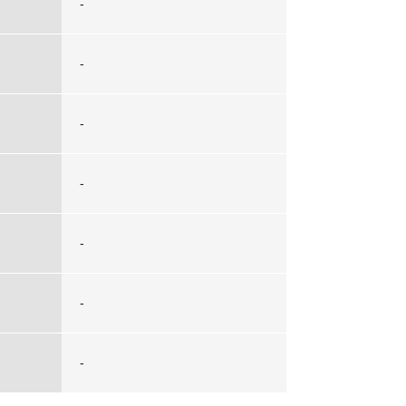
-
-
-
-
-
-
-