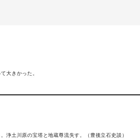
めて大きかった。
り。浄土川原の宝塔と地蔵尊流失す。（豊後立石史談）