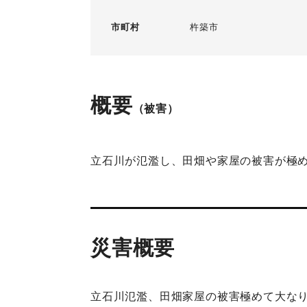
市町村
杵築市
概要
（被害）
立石川が氾濫し、田畑や家屋の被害が極
災害概要
立石川氾濫、田畑家屋の被害極めて大な