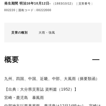
発生期間 明治16年10月12日-
（1883/10/12）
｜災害番号：
002220｜固有コード：00222000
災害の種別
大雨
強風
概要
九州、四国、中国、近畿、中部、大風雨（摘要類函）
【出典：大分県災害誌 資料篇（1952）】
宮崎・鹿児島 暴風雨
中部地方以西暴風雨。鹿児島は12日14時から、宮崎は