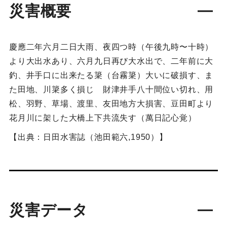
災害概要
慶應二年六月二日大雨、夜四つ時（午後九時〜十時）
より大出水あり、六月九日再び大水出で、二年前に大
釣、井手口に出来たる簗（台霧簗）大いに破損す、ま
た田地、川簗多く損じ 財津井手八十間位い切れ、用
松、羽野、草場、渡里、友田地方大損害、豆田町より
花月川に架した大橋上下共流失す（萬日記心覚）
【出典：日田水害誌（池田範六,1950）】
災害データ