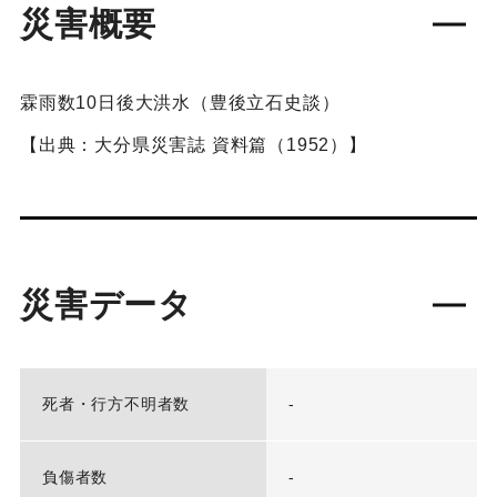
災害概要
霖雨数10日後大洪水（豊後立石史談）
【出典：大分県災害誌 資料篇（1952）】
災害データ
死者・行方不明者数
-
負傷者数
-