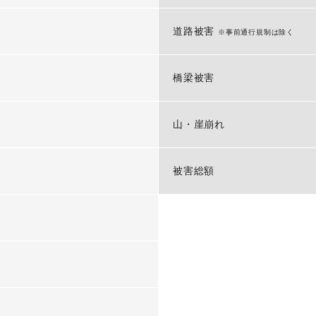
-
道路被害
※事前通行規制は除く
-
橋梁被害
-
山・崖崩れ
-
被害総額
-
-
-