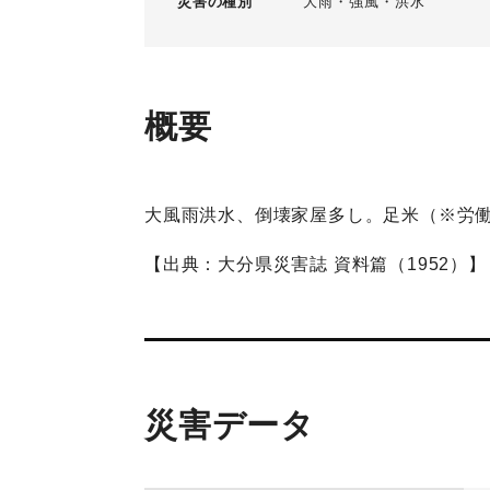
災害の種別
大雨
強風
洪水
概要
大風雨洪水、倒壊家屋多し。足米（※労働
【出典：大分県災害誌 資料篇（1952）】
災害データ