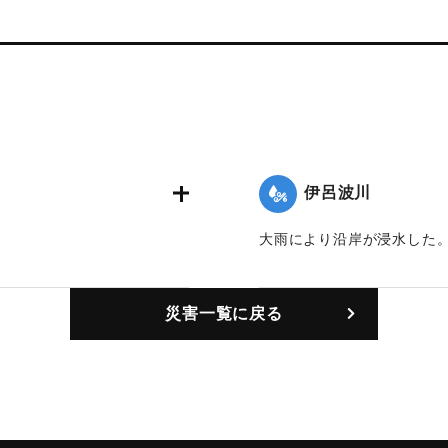
伊呂波川
大雨により沿岸が浸水した
｜固有コード:
00160003
災害一覧に戻る