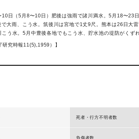
0日（5月8〜10日）肥後は強雨で諸川満水。5月18〜23日
肥後で大雨、こう水。筑後川は宮地で1丈9尺。熊本は26日大
川こう水。5月中豊後各地でもこう水、貯水池の堤防がくず
時報11(5),1959）】
-
死者・行方不明者数
-
負傷者数