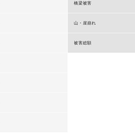
-
橋梁被害
-
山・崖崩れ
-
被害総額
-
-
-
-