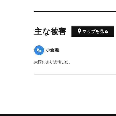
主な被害
マップを見る
小倉池
大雨により決壊した。
｜固有コード:
00160002