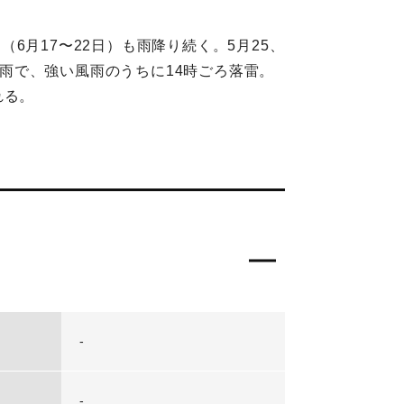
（6月17〜22日）も雨降り続く。5月25、
雷雨で、強い風雨のうちに14時ごろ落雷。
れる。
-
-