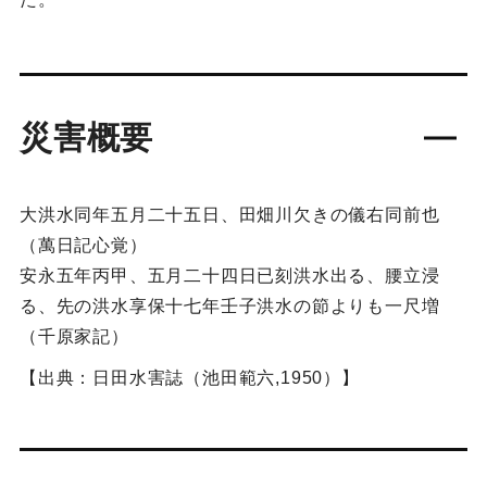
災害概要
大洪水同年五月二十五日、田畑川欠きの儀右同前也
（萬日記心覚）
安永五年丙甲、五月二十四日已刻洪水出る、腰立浸
る、先の洪水享保十七年壬子洪水の節よりも一尺増
（千原家記）
【出典：日田水害誌（池田範六,1950）】