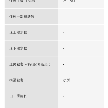
住家半壊/半焼数
戸（棟）
住家一部損壊数
-
床上浸水数
-
床下浸水数
-
道路被害
-
※事前通行規制は除く
橋梁被害
か所
山・崖崩れ
-