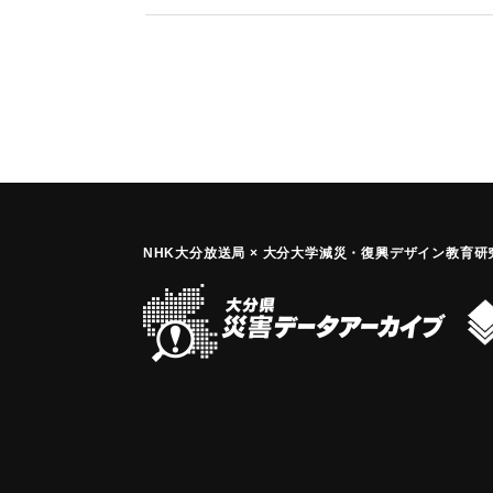
い。
【出典：杵築市史】
｜固有コード:
00127002
NHK大分放送局 × 大分大学減災
・
復興デザイン教育研究