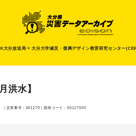
HK大分放送局 × 大分大学減災
・
復興デザイン教育研究センター(CER
8月洪水】
）
｜災害番号：001270｜固有コード：00127000