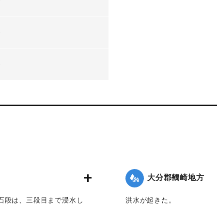
-
-
-
大分郡鶴崎地方
石段は、三段目まで浸水し
洪水が起きた。
手の方に移住したものが多