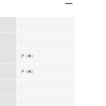
-
-
戸（棟）
戸（棟）
-
-