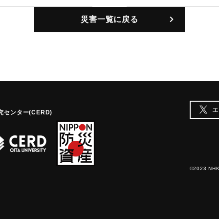
｜固有コード:
00127001
災害一覧に戻る
エ
センター(CERD)
©2023 NHK