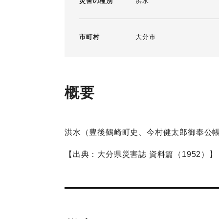
災害の種別
洪水
市町村
大分市
概要
洪水（豊後鶴崎町史、今村健太郎御奉公
【出典：大分県災害誌 資料篇（1952）】