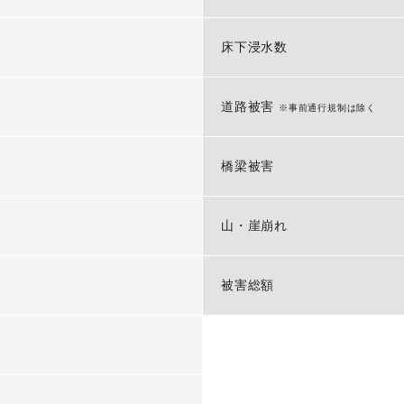
-
床下浸水数
-
道路被害
※事前通行規制は除く
-
橋梁被害
-
山・崖崩れ
-
被害総額
-