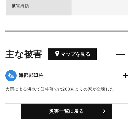
被害総額
-
主な被害
マップを見る
海部郡臼杵
大雨による洪水で臼杵藩では200あまりの家が全壊した
｜固有コード:
00119001
災害一覧に戻る