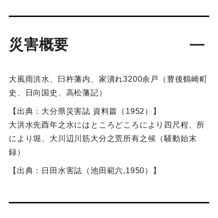
災害概要
大風雨洪水、臼杵藩内、家潰れ3200余戸（豊後鶴崎町
史、日向国史、高松藩記）
【出典：大分県災害誌 資料篇（1952）】
大洪水先酉年之水にはところどころにより四尺程、所
により堀、大川辺川筋大分之荒所有之候（騒動始末
録）
【出典：日田水害誌（池田範六,1950）】