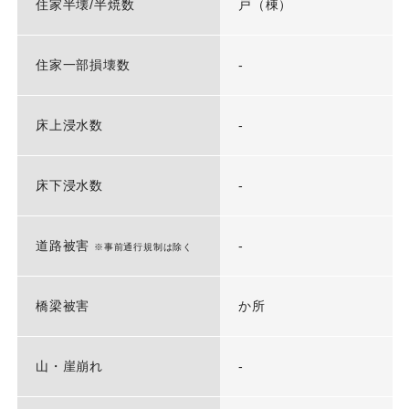
住家半壊/半焼数
戸（棟）
住家一部損壊数
-
床上浸水数
-
床下浸水数
-
道路被害
-
※事前通行規制は除く
橋梁被害
か所
山・崖崩れ
-