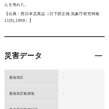
んを免れた。
【出典：西日本災異誌（日下部正雄,気象庁研究時報
11(5),1959）】
災害データ
最低気圧
-
最低気圧観測地
-