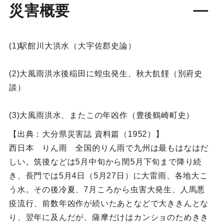
災害概要
(1)駅館川大洪水（大宇佐郡史論）
(2)大風雨洪水後稲田に蝗虫発生、秋大飢饉（別府史
談）
(3)大風雨洪水、またこの年凶作（豊後鶴崎町史）
【出典：大分県災害誌 資料篇（1952）】
西日本 りん雨 全国的りん雨で九州は最もはなはだ
しい。筑後などは5月中旬から閏5月下旬まで降り続
き、長門では5月4日（5月27日）に大雷雨、各地大こ
う水。その後冷夏、7月ころから虫害大発生、人馬悪
疫流行、前数年凶作が続いたあとなどで大ききんとな
り、翌年に及んだが、薩摩だけはカンショのためきき