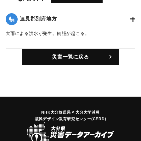
速見郡別府地方
大雨による洪水が発生。飢饉が起こる。
｜固有コード:
00070001
災害一覧に戻る
NHK大分放送局 × 大分大学減災
復興デザイン教育研究センター(CERD)