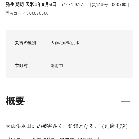
発生期間 天和1年8月6日-
（1681/9/17）
｜災害番号：000700｜
固有コード：00070000
災害の種別
大雨
強風
洪水
市町村
別府市
概要
大雨洪水田畑の被害多く、飢饉となる。（別府史談）