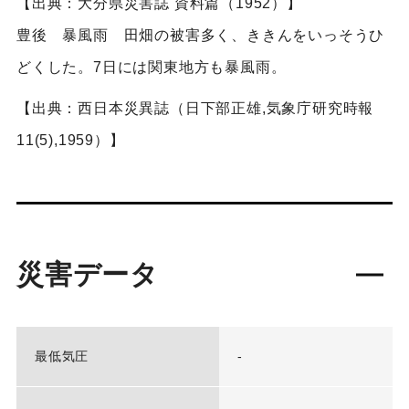
【出典：大分県災害誌 資料篇（1952）】
豊後 暴風雨 田畑の被害多く、ききんをいっそうひ
どくした。7日には関東地方も暴風雨。
【出典：西日本災異誌（日下部正雄,気象庁研究時報
11(5),1959）】
災害データ
最低気圧
-