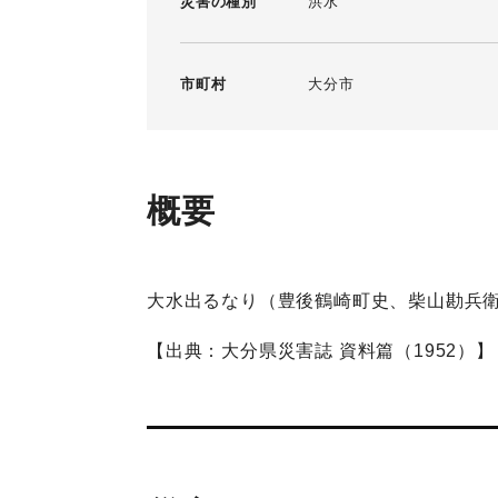
災害の種別
洪水
市町村
大分市
概要
大水出るなり（豊後鶴崎町史、柴山勘兵
【出典：大分県災害誌 資料篇（1952）】