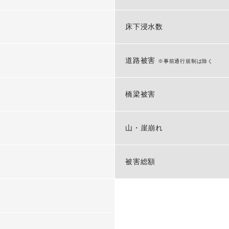
-
床下浸水数
-
道路被害
※事前通行規制は除く
-
橋梁被害
-
山・崖崩れ
-
被害総額
-