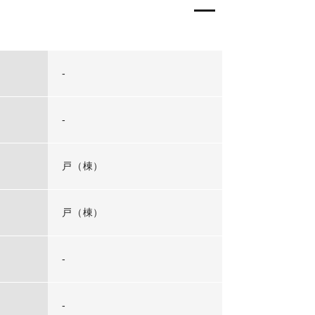
-
-
戸（棟）
戸（棟）
-
-