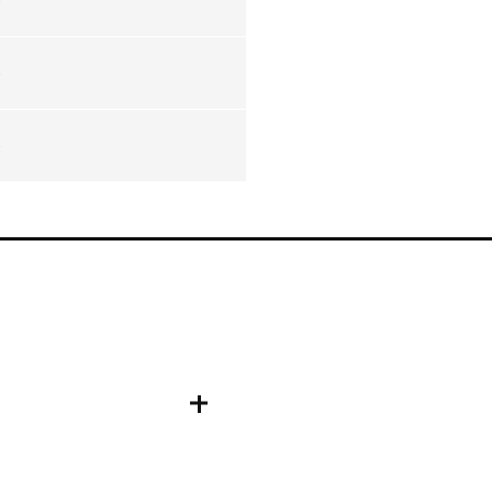
-
-
-