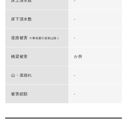
床上浸水数
-
床下浸水数
-
道路被害
-
※事前通行規制は除く
橋梁被害
か所
山・崖崩れ
-
被害総額
-