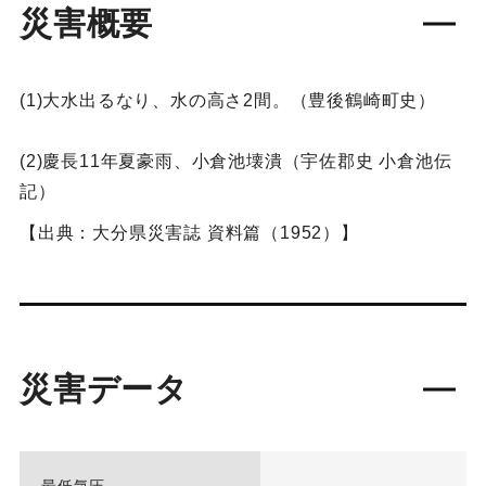
災害概要
(1)大水出るなり、水の高さ2間。（豊後鶴崎町史）
(2)慶長11年夏豪雨、小倉池壊潰（宇佐郡史 小倉池伝
記）
【出典：大分県災害誌 資料篇（1952）】
災害データ