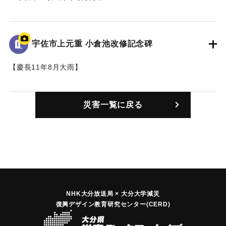
と、慶長11年(1606)の夏に十数年ぶりという大雨があったさ
い、大堤防は根元から崩れてしまい、池の水は田畑にあふ
小倉池から約1km離れた横山小学校の校歌の2番の歌詞には小
れ、稲も作物もすべて押し流されてしまった。ただ呆然とし
倉池に関する内容が含まれている
ている農民たちを庄屋がどんなときにも崩れないような立派
宇佐市上元重 小倉池改修記念碑
なため池を子孫のために造るべきだと励ました。皆が集まっ
小倉の池は水清く
て相談し、この上は人柱を立てて神仏の力を借りるよりない
【慶長11年8月大雨】
我らが村を水注ぎ
という事になった。だが、誰が人柱に立つか、皆硬く口をつ
（表面）
伝説秘めし人柱
ぐんでしまった。この時、元重村の久良という40歳前後の親
小倉池改修記念碑文
学ぶ誇りのああ母校
も子もない一人の女性が庄屋を訪ね、何かと世話になった村
災害一覧に戻る
大分県知事平松守彦書
母校母校我らが母校
人に恩返しがしたいといって人柱に立つ事を願い出た。願い
を許された久良は、伊呂波川の流れで身を清め、神に祈り、1
（裏面）
｜固有コード:
00035005
ケ月の斉戒沐浴を終え慶長11年（1606）9月10日純白の衣に
碑文 宇佐最大の小倉池は、慶長十年中津藩主細川忠興会
身を包んだ久良は部落民多くの見守る目前で犠牲となった。
が、領内巡視て稲枯れの惨状をいたく哀れみ、麻生 元重 四日
その誠が神に通じたのか、数百メートルの大堤防も日ならず
市の三庄屋に命じて、数千の人夫を使い、築堤途中尊い人命
して完成、農民は今日までその恩恵に浴している。このた
お久良の人柱など、生贄の悲劇の歴史を亘り、慶長十二年に
め、池の畔に祠を建立し、池守明神として祭り彼女の名をと
竣工した。しかし残念なのは、平安前期の建立と伝えている
NHK大分放送局 × 大分大学減災
りお蔵の池と称したということである。
復興デザイン教育研究センター(CERD)
まぼろし寺が、東南方の池底に永久に、水没したと伝えられ
ている。其の後明治三十四年、夏の堤防決潰による六十八米
【出典：大分県土地改良史（大分県農政部耕地課, 1972）】