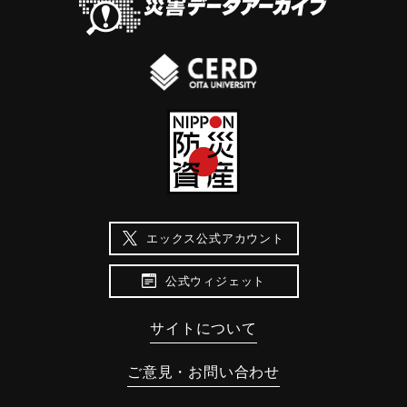
に及ぶ修復工事又昭和四十二年の立樋改修等の工事を行なっ
たが、老朽化と併せて貯水能力もいちじるしく低下したた
｜固有コード:
00035004
め、上元重下元重山下の共同建設委員会で発起し、更に県当
局や宇佐土地改良区のご協力を得て、昭和四十九年より十ヵ
年、総工費一億八阡万円を投入して貯水量六十三万五千立方
米、かんがい面積一六五ヘクタール昭和大改修事業を行なっ
た。茲に県営老朽溜池整備事業小池改修工事の完成を記念し
碑文とする。 昭和六十年三月吉日 大分県々議会時議長本
多睦治撰
【お倉の池の悲話】
エックス公式アカウント
領主細川忠興は干害に悩む農民たちの姿を見て、家臣の長岡
公式ウィジェット
内膳らを遣わし、同地区の庄屋たちと相談のうえ、巨大なた
め池を造ることを命じた。莫大な費用と数千人の人を使い、
百数十日の苦労の末ようやく完成した。これで干害の心配は
サイトについて
ないと村人たちは大喜びであった。だが、それも束の間のこ
ご意見・お問い合わせ
と、慶長11年(1606)の夏に十数年ぶりという大雨があったさ
い、大堤防は根元から崩れてしまい、池の水は田畑にあふ