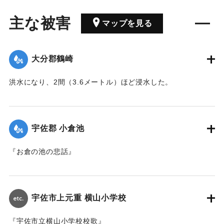
主な被害
マップを見る
大分郡鶴崎
洪水になり、2間（3.6メートル）ほど浸水した。
｜固有コード:
00035002
宇佐郡 小倉池
『お倉の池の悲話』
領主細川忠興は干害に悩む農民たちの姿を見て、家臣の長岡
内膳らを遣わし、同地区の庄屋たちと相談のうえ、巨大なた
め池を造ることを命じた。莫大な費用と数千人の人を使い、
宇佐市上元重 横山小学校
百数十日の苦労の末ようやく完成した。これで干害の心配は
ないと村人たちは大喜びであった。だが、それも束の間のこ
『宇佐市立横山小学校校歌』