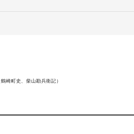
後鶴崎町史、柴山勘兵衛記）