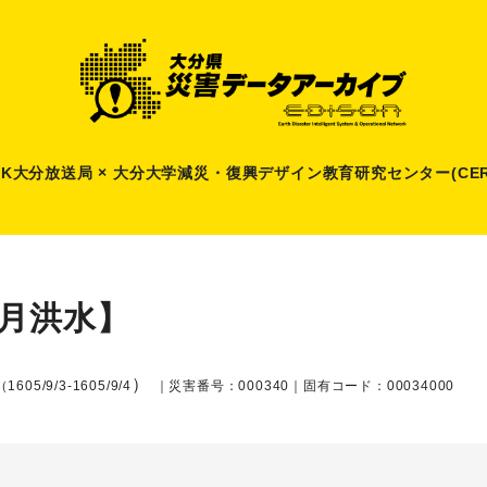
HK大分放送局 × 大分大学減災
・
復興デザイン教育研究センター(CER
7月洪水】
）
（1605/9/3-1605/9/4
｜災害番号：000340｜固有コード：00034000