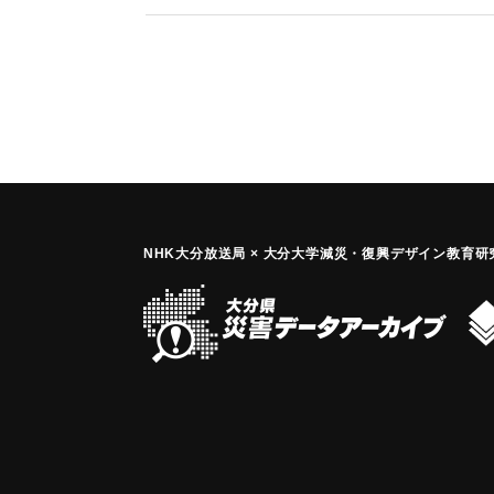
｜固有コード:
00034001
NHK大分放送局 × 大分大学減災
・
復興デザイン教育研究