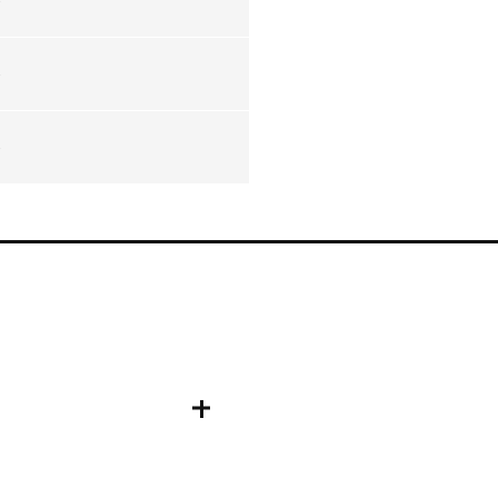
-
-
-