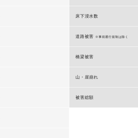
-
床下浸水数
-
道路被害
※事前通行規制は除く
-
橋梁被害
-
山・崖崩れ
-
被害総額
-