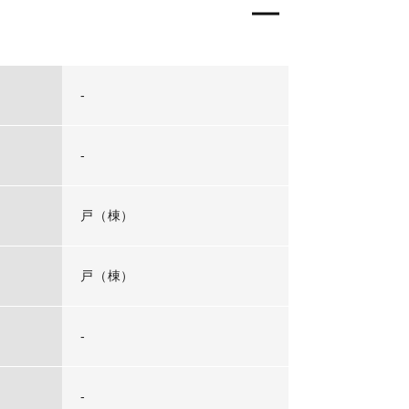
-
-
戸（棟）
戸（棟）
-
-