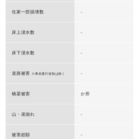
住家一部損壊数
-
床上浸水数
-
床下浸水数
-
道路被害
-
※事前通行規制は除く
橋梁被害
か所
山・崖崩れ
-
被害総額
-