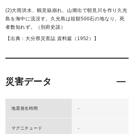
(2)大雨洪水、鶴見嶽崩れ、山潮出で朝見川を作り久光
島を海中に流没す。久光島は祖額500石の地なり。死
者数知れず。（別府史談）
【出典：大分県災害誌 資料篇（1952）】
災害データ
地震発生時間
-
マグニチュード
-