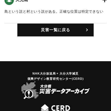
島という説と村という説がある。正確な位置は特定できない
が、「幸松絵図」と「仙玉地図」に基づいて位置表示は仮に
浜脇沖におく。
災害一覧に戻る
（島という説）鶴見丘が地震で崩れ、谷を埋めて海にまで達
した。そのため久光島が沈んで死者40人あまりを出した。久
光島は別府湾の西南から東方向に向いて伸びた島。瓜生島と
並ぶ景勝地で大久光、小久光の2つの村からなり、戸数780あ
ったが、この災害で島の姿形はなくなった（瓜生島の図附
記）。
（村という説）鶴見岳東北の谷から水があふれ、近郷の村々
を押し流しこのとき大久光、小久光村ともに流れてしまっ
NHK大分放送局 × 大分大学減災
復興デザイン教育研究センター(CERD)
た。死者40人あまり（瓜生島久光島之考並地図）。
｜固有コード:
00030002