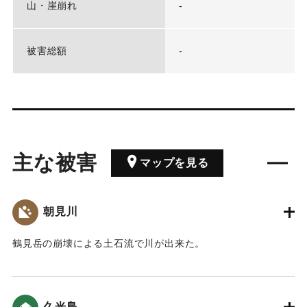
山・崖崩れ
-
被害総額
-
主な被害
マップを見る
朝見川
鶴見岳の崩壊による土石流で川が出来た。
｜固有コード:
00030003
久光島