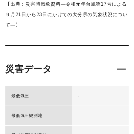
【出典：災害時気象資料―令和元年台風第17号による
９月21日から23日にかけての大分県の気象状況につい
て―】
災害データ
最低気圧
-
最低気圧観測地
-