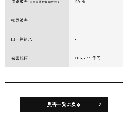
道路被害
2か所
※事前通行規制は除く
橋梁被害
-
山・崖崩れ
-
被害総額
186,274 千円
災害一覧に戻る