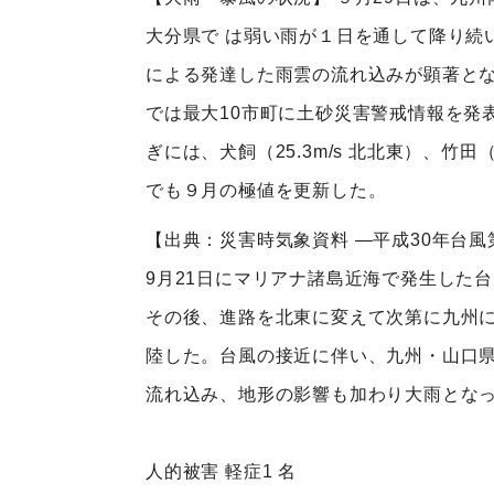
大分県で は弱い雨が１日を通して降り続
による発達した雨雲の流れ込みが顕著とな
では最大10市町に土砂災害警戒情報を発
ぎには、犬飼（25.3m/s 北北東）、竹田（
でも９月の極値を更新した。
【出典：災害時気象資料 ―平成30年台風
9月21日にマリアナ諸島近海で発生した
その後、進路を北東に変えて次第に九州に
陸した。台風の接近に伴い、九州・山口県
流れ込み、地形の影響も加わり大雨とな
人的被害 軽症1 名