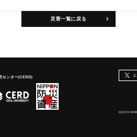
ルほどの空洞が、長さ25メ
護岸が崩れる恐れがあるた
災害一覧に戻る
た。
｜固有コード:
01210003
エ
センター(CERD)
©2023 NHK