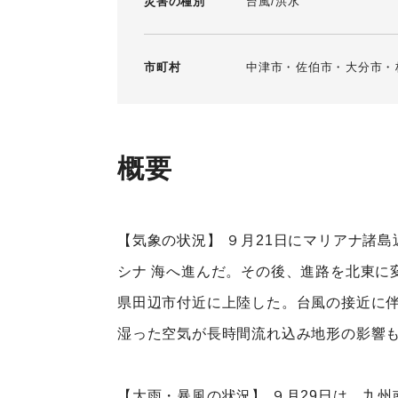
災害の種別
台風
洪水
市町村
中津市
佐伯市
大分市
概要
【気象の状況】 ９月21日にマリアナ諸
シナ 海へ進んだ。その後、進路を北東に
県田辺市付近に上陸した。台風の接近に伴
湿った空気が長時間流れ込み地形の影響
【大雨・暴風の状況】 ９月29日は、九