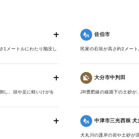
佐伯市
さ1メートルにわたり陥没し
民家の石垣が高さ約2メート
｜固有コード:
01210005
大分市中判田
転倒し、頭や足に軽いけがを
JR豊肥線の線路下の土砂が
メートルにわたり流出。10
た。
中津市三光西秣 犬
｜固有コード:
01210001
犬丸川の護岸の岩や土砂が