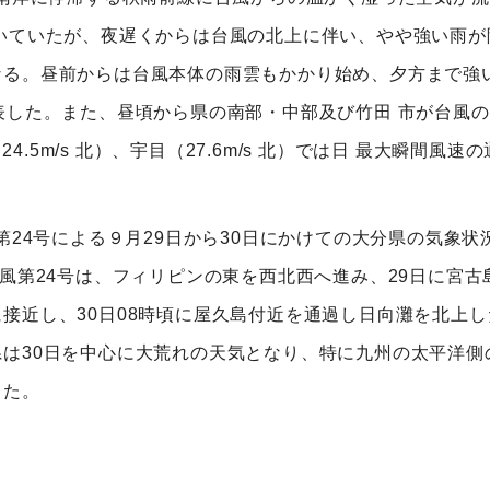
いていたが、夜遅くからは台風の北上に伴い、やや強い雨が降
る。昼前からは台風本体の雨雲もかかり始め、夕方まで強
表した。また、昼頃から県の南部・中部及び竹田 市が台風
24.5m/s 北）、宇目（27.6m/s 北）では日 最大瞬間風速
第24号による９月29日から30日にかけての大分県の気象
台風第24号は、フィリピンの東を西北西へ進み、29日に宮
接近し、30日08時頃に屋久島付近を通過し日向灘を北上し
は30日を中心に大荒れの天気となり、特に九州の太平洋側
った。