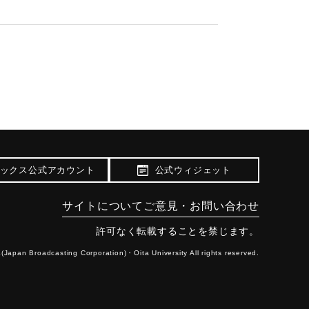
ートルにわたり発生した。土砂の流出が続くと
め、空洞を土砂で埋める応急的な復旧工事を行っ
ックス公式アカウント
公式ウィジェット
サイトについて
ご意見・お問い合わせ
許可なく転載することを禁じます。
(Japan Broadcasting Corporation)・
Oita University All rights reserved.