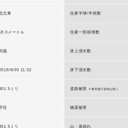
北北東
住家半壊/半焼数
18.3メートル
住家一部損壊数
武蔵
床上浸水数
2018/9/30 11:32
床下浸水数
401.5ミリ
道路被害
※事前通行規制は除く
宇目
橋梁被害
351.5ミリ
山・崖崩れ