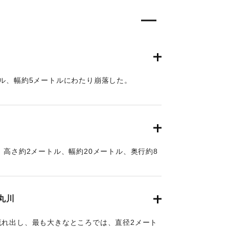
ル、幅約5メートルにわたり崩落した。
、高さ約2メートル、幅約20メートル、奥行約8
月3日午後に復旧工事が完了し、運転を再開し
丸川
流れ出し、最も大きなところでは、直径2メート