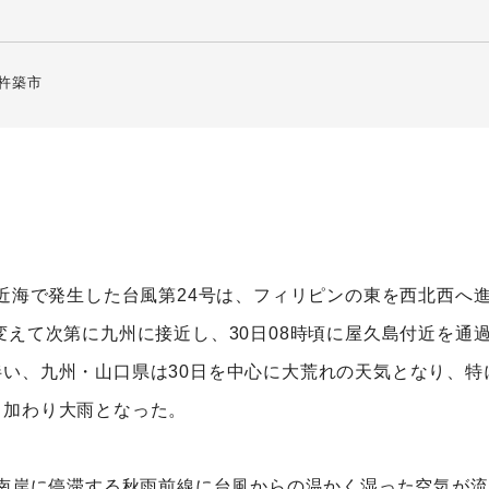
杵築市
島近海で発生した台風第24号は、フィリピンの東を西北西へ
変えて次第に九州に接近し、30日08時頃に屋久島付近を通過
い、九州・山口県は30日を中心に大荒れの天気となり、特
も加わり大雨となった。
州南岸に停滞する秋雨前線に台風からの温かく湿った空気が