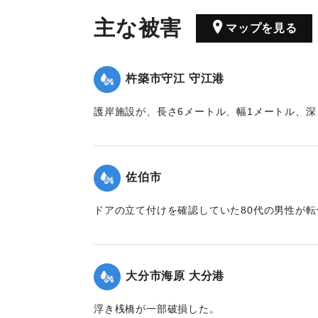
主な被害
マップを見る
杵築市守江 守江港
護岸施設が、長さ6メートル、幅1メートル、深
た。
｜固有コード:
01210004
佐伯市
ドアの立て付けを確認していた80代の男性が
した。
｜固有コード:
01210006
大分市海原 大分港
浮き桟橋が一部破損した。