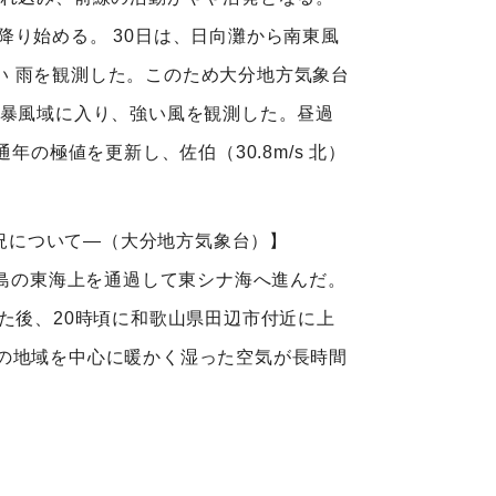
り始める。 30日は、日向灘から南東風
い 雨を観測した。このため大分地方気象台
の暴風域に入り、強い風を観測した。昼過
の通年の極値を更新し、佐伯（30.8m/s 北）
状況について―（大分地方気象台）】
古島の東海上を通過して東シナ海へ進んだ。
た後、20時頃に和歌山県田辺市付近に上
の地域を中心に暖かく湿った空気が長時間