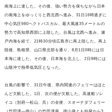
南海上に達した。その後、強い勢力を保ちながら日本
の南海上をゆっくりと西北西へ進み、31日16時過ぎに
中心気圧980ヘクトパスカル、最大風速35メートルの
勢力で高知県西部に上陸した。台風は北西へ進み、瀬
戸内海を経て、21時30分頃広島市に再上陸した。再上
陸後、島根県、山口県北部を通り、8月1日0時には日
本海に達した。その後、日本海を北上し、2日9時には
山陰沖で熱帯低気圧となった。
台風の影響で、31日午後、県内関連のフェリーはほと
んど欠航した。1日、次の便が欠航した。高速船ソレ
イユ（別府―松山、呉）の全便、スオーナダフェリー
（竹田津―徳山）の竹田津発、徳山発とも始発から3