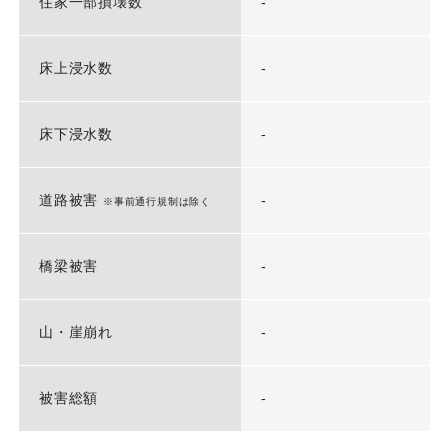
住家一部損壊数
-
床上浸水数
-
床下浸水数
-
道路被害
-
※事前通行規制は除く
橋梁被害
-
山・崖崩れ
-
被害総額
-