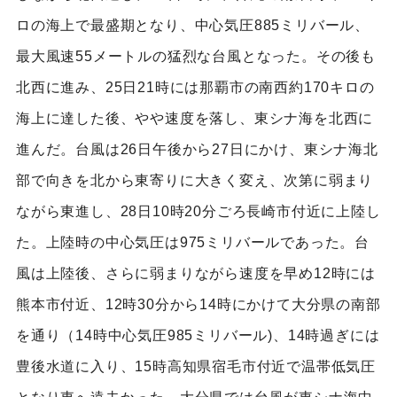
ロの海上で最盛期となり、中心気圧885ミリバール、
最大風速55メートルの猛烈な台風となった。その後も
北西に進み、25日21時には那覇市の南西約170キロの
海上に達した後、やや速度を落し、東シナ海を北西に
進んだ。台風は26日午後から27日にかけ、東シナ海北
部で向きを北から東寄りに大きく変え、次第に弱まり
ながら東進し、28日10時20分ごろ長崎市付近に上陸し
た。上陸時の中心気圧は975ミリバールであった。台
風は上陸後、さらに弱まりながら速度を早め12時には
熊本市付近、12時30分から14時にかけて大分県の南部
を通り（14時中心気圧985ミリバール)、14時過ぎには
豊後水道に入り、15時高知県宿毛市付近で温帯低気圧