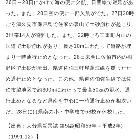
26日～28日にかけて海の便に欠航、日豊線で遅延があ
った。また、28日空の便に一部欠航がでた。27日20時
ごろ津久見市保戸島で住家の裏山で土砂崩れが起こり
3世帯14人が避難した。また、22時ごろ三重町内山の
国道で土砂崩れがあり、長さ10mにわたって道路が埋
まり一時通行止めとなった。28日未明に佐伯市内の棚
野区で土砂が流出、県道佐伯三軒屋蒲江線を覆ったた
め通行止めとなった。この他、県道佐伯弥生線では佐
伯市脇地区で約300mにわたって最高50㎝の冠水、通
行止めとなるなど県南を中心に一時通行止めが相次い
だ。28日には県南の小・中学校で68校が休校した。
【出典：大分県災異誌 第5編(昭和56年～平成2年)
（1991.12）】