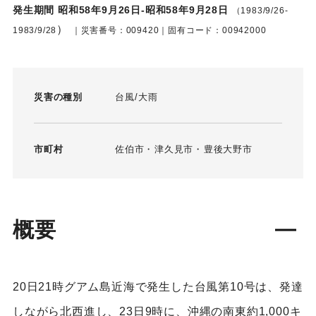
発生期間 昭和58年9月26日-昭和58年9月28日
（1983/9/26-
）
1983/9/28
｜災害番号：009420｜固有コード：00942000
災害の種別
台風
大雨
市町村
佐伯市
津久見市
豊後大野市
概要
20日21時グアム島近海で発生した台風第10号は、発達
しながら北西進し、23日9時に、沖縄の南東約1,000キ