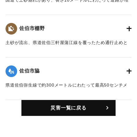
まり一時通行止めとなった。
｜固有コード:
00942002
佐伯市棚野
土砂が流出、県道佐伯三軒屋蒲江線を覆ったため通行止めと
なった。
｜固有コード:
00942003
佐伯市脇
県道佐伯弥生線で約300メートルにわたって最高50センチメ
ートルの冠水、通行止めとなった。
｜固有コード:
00942004
災害一覧に戻る